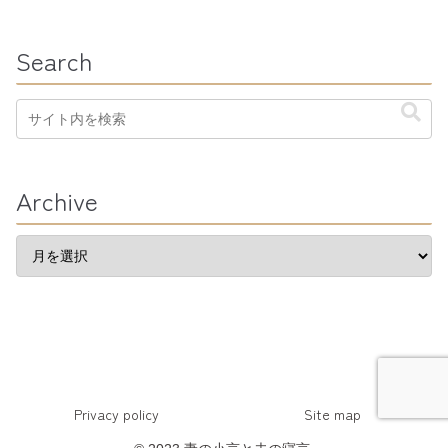
Search
Archive
Privacy policy
Site map