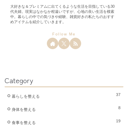
大好きな＆プレミアムに出てくるような生活を目指している30
代夫婦。現実はなかなか程遠いですが、心地の良い生活を模索
中。暮らしの中での気づきや経験、雑貨好きの私たちのおすす
めアイテムを紹介していきます。
Category
37
暮らしを整える
8
身体を整える
19
食事を整える