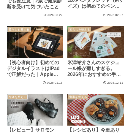
ムのペンタブレット（Mサ
でも要注意｜2歳で健康診
イズ）は初めてのペンタ
断を受けて気づいたこと
ブに最適？iPad派だった
2026.03.22
2026.02.07
私がPhotoshop／Affinity
で徹底検証
暮らしを整える
暮らしを整える
【初心者向け】初めての
米津祐介さんのスケジュ
デジタルイラストはiPad
ール帳が癒しすぎる。
で正解だった｜Apple
2026年におすすめの手帳
Pencil×Adobe Fresco体
＆購入アイテムまとめ
2026.01.15
2025.12.11
験レビュー
身体を整える
食事を整える
【レビュー】サロモン
【レシピあり】今更あり