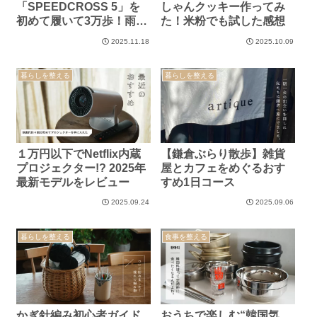
「SPEEDCROSS 5」を
しゃんクッキー作ってみ
初めて履いて3万歩！雨で
た！米粉でも試した感想
も滑らず感動した履き心
2025.11.18
2025.10.09
地
暮らしを整える
暮らしを整える
１万円以下でNetflix内蔵
【鎌倉ぶらり散歩】雑貨
プロジェクター!? 2025年
屋とカフェをめぐるおす
最新モデルをレビュー
すめ1日コース
2025.09.24
2025.09.06
暮らしを整える
食事を整える
かぎ針編み初心者ガイド
おうちで楽しむ“韓国気