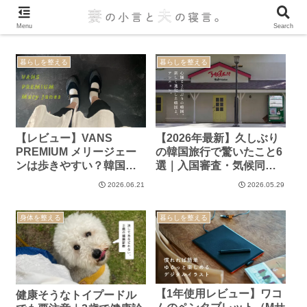
Menu
Search
暮らしを整える
暮らしを整える
【レビュー】VANS
【2026年最新】久しぶり
PREMIUM メリージェー
の韓国旅行で驚いたこと6
ンは歩きやすい？韓国旅
選｜入国審査・気候同行
行で履いた正直な感想
カード・モバイルバッテ
2026.06.21
2026.05.29
リー注意点まとめ
身体を整える
暮らしを整える
【1年使用レビュー】ワコ
健康そうなトイプードル