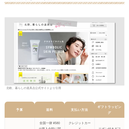
北欧、暮らしの道具点公式サイトより引用
ギフトラッピン
予算
送料
支払い方法
グ
全国一律 ¥580
クレジットカー
※購入金額に関
ド
リボン付きギフ