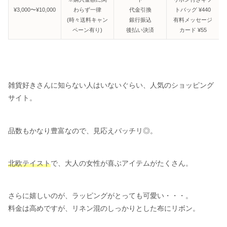
¥3,000〜¥10,000
わらず一律
代金引換
トバッグ ¥440
(時々送料キャン
銀行振込
有料メッセージ
ペーン有り)
後払い決済
カード ¥55
雑貨好きさんに知らない人はいないぐらい、人気のショッピング
サイト。
品数もかなり豊富なので、見応えバッチリ◎。
北欧テイスト
で、大人の女性が喜ぶアイテムがたくさん。
さらに嬉しいのが、ラッピングがとっても可愛い・・・。
料金は高めですが、リネン混のしっかりとした布にリボン。