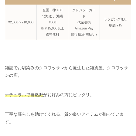
全国一律 ¥60
クレジットカー
北海道 、沖縄
ド
ラッピング無し
¥2,000〜¥10,000
¥800
代金引換
紙袋 ¥15
※￥15,000以上
Amazon Pay
送料無料
銀行振込(前払い)
雑誌でお馴染みのクロワッサンから誕生した雑貨屋、クロワッサ
ンの店。
ナチュラルで自然派
がお好みの方にピッタリ。
丁寧な暮らしを助けてくれる、質の良いアイテムが揃っていま
す。