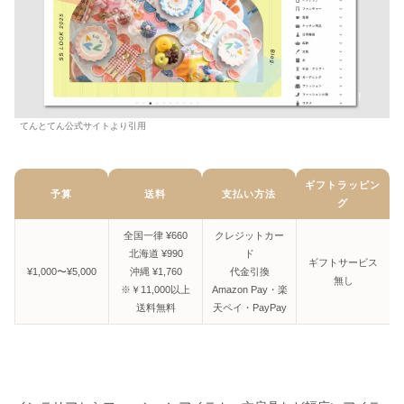
てんとてん公式サイトより引用
ギフトラッピン
予算
送料
支払い方法
グ
全国一律 ¥660
クレジットカー
北海道 ¥990
ド
ギフトサービス
¥1,000〜¥5,000
沖縄 ¥1,760
代金引換
無し
※￥11,000以上
Amazon Pay・楽
送料無料
天ペイ・PayPay