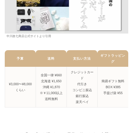
中川政七商店公式サイトより引用
ギフトラッピン
予算
送料
支払い方法
グ
クレジットカー
全国一律 ¥660
ド
北海道 ¥1,650
簡易ギフト無料
¥3,000〜¥8,000
代引き
沖縄 ¥1,870
BOX ¥385
くらい
コンビニ振込
※￥11,000以上
手提げ袋 ¥55
銀行振込
送料無料
楽天ペイ