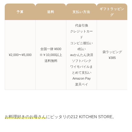
ギフトラッピン
予算
送料
支払い方法
グ
代金引換
クレジットカー
ド
コンビニ後払い
全国一律 ¥600
d払い
袋ラッピング
¥2,000〜¥5,000
※￥10,000以上
auかんたん決済
¥385
送料無料
ソフトバンク
ワイモバイルま
とめて支払い
Amazon Pay
楽天ペイ
お料理好きのお母さん
にピッタリの212 KITCHEN STORE。