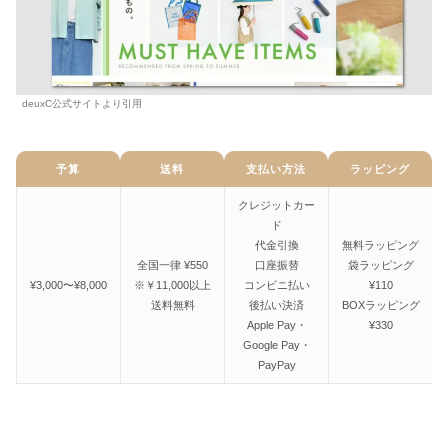
deuxC公式サイトより引用
予算
送料
支払い方法
ラッピング
クレジットカー
ド
代金引換
無料ラッピング
全国一律 ¥550
口座振替
袋ラッピング
¥3,000〜¥8,000
※￥11,000以上
コンビニ払い
¥110
送料無料
後払い決済
BOXラッピング
Apple Pay・
¥330
Google Pay・
PayPay