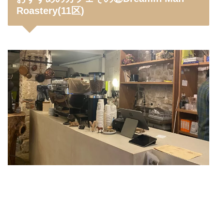
Roastery(11区)