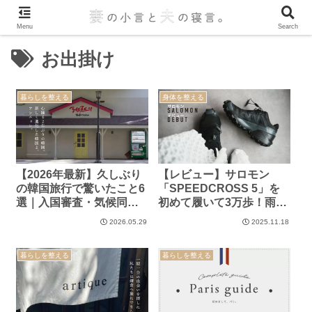
Menu
Search
お出掛け
暮らしを整える
身体を整える
【2026年最新】久しぶり
【レビュー】サロモン
の韓国旅行で驚いたこと6
「SPEEDCROSS 5」を
選｜入国審査・気候同行
初めて履いて3万歩！雨で
カード・モバイルバッテ
も滑らず感動した履き心
2026.05.29
2025.11.18
リー注意点まとめ
地
暮らしを整える
暮らしを整える