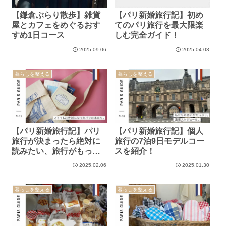
【鎌倉ぶらり散歩】雑貨
【パリ新婚旅行記】初め
屋とカフェをめぐるおす
てのパリ旅行を最大限楽
すめ1日コース
しむ完全ガイド！
2025.09.06
2025.04.03
暮らしを整える
暮らしを整える
【パリ新婚旅行記】パリ
【パリ新婚旅行記】個人
旅行が決まったら絶対に
旅行の7泊9日モデルコー
読みたい、旅行がもっと
スを紹介！
楽しくなる本7選。
2025.02.06
2025.01.30
暮らしを整える
暮らしを整える